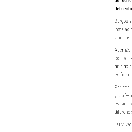
de reunio
del sect
Burgos a
instalaci
vínculos
Además d
con la pl
dirigida 
es foment
Por otro 
y profesi
espacios
diferenci
IBTM Wor