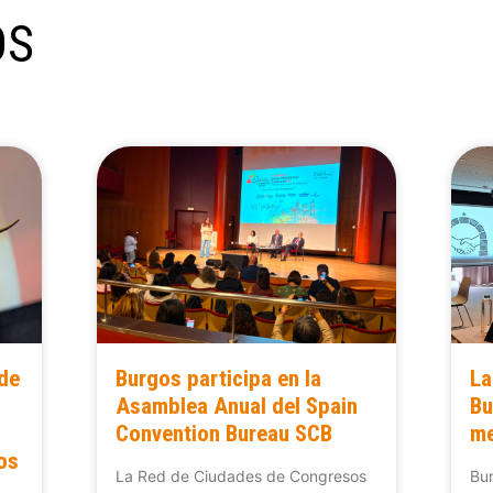
OS
 de
Burgos participa en la
La
Asamblea Anual del Spain
Bu
Convention Bureau SCB
me
os
La Red de Ciudades de Congresos
Bur