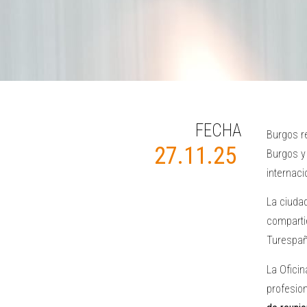
FECHA
Burgos r
27.11.25
Burgos y 
internaci
La ciuda
comparti
Turespañ
La Ofici
profesion