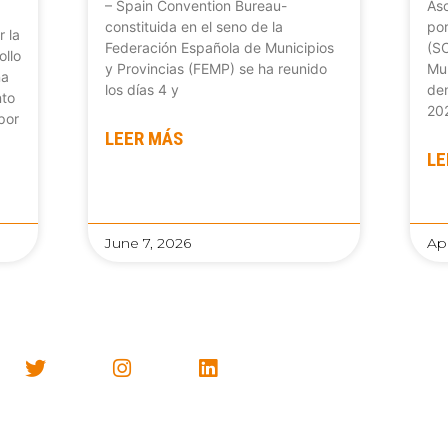
– Spain Convention Bureau-
Aso
constituida en el seno de la
por
 la
Federación Española de Municipios
(SC
ollo
y Provincias (FEMP) se ha reunido
Mun
na
los días 4 y
den
nto
20
por
LEER MÁS
LE
June 7, 2026
Apr