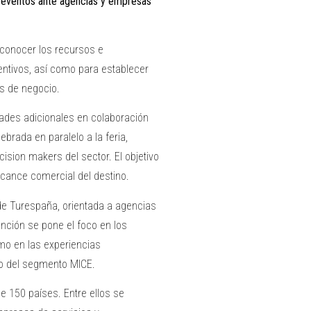
n eventos ante agencias y empresas
conocer los recursos e
entivos, así como para establecer
es de negocio.
dades adicionales en colaboración
ebrada en paralelo a la feria,
ision makers del sector. El objetivo
lcance comercial del destino.
 de Turespaña, orientada a agencias
ención se pone el foco en los
mo en las experiencias
ro del segmento MICE.
 150 países. Entre ellos se