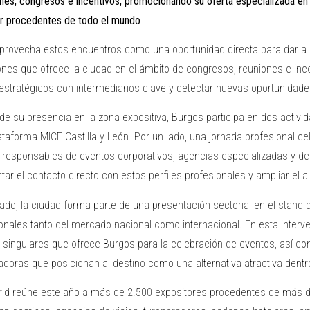
nes, congresos e incentivos, promocionando su oferta especializada e
or procedentes de todo el mundo
provecha estos encuentros como una oportunidad directa para dar a 
ones que ofrece la ciudad en el ámbito de congresos, reuniones e inc
 estratégicos con intermediarios clave y detectar nuevas oportunidad
e su presencia en la zona expositiva, Burgos participa en dos activi
ataforma MICE Castilla y León. Por un lado, una jornada profesional cel
a responsables de eventos corporativos, agencias especializadas y dec
ar el contacto directo con estos perfiles profesionales y ampliar el a
lado, la ciudad forma parte de una presentación sectorial en el stand
onales tanto del mercado nacional como internacional. En esta interv
 singulares que ofrece Burgos para la celebración de eventos, así co
adoras que posicionan al destino como una alternativa atractiva dent
ld reúne este año a más de 2.500 expositores procedentes de más de