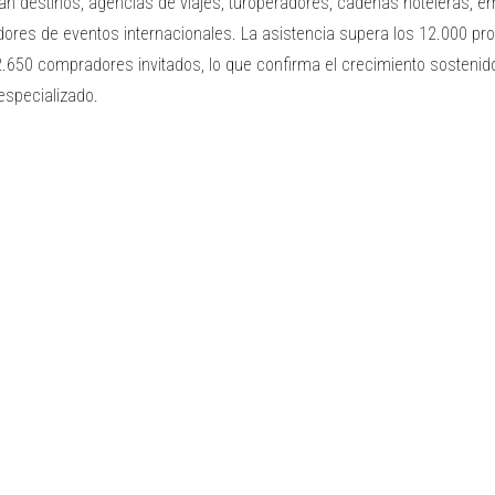
an destinos, agencias de viajes, turoperadores, cadenas hoteleras, e
ores de eventos internacionales. La asistencia supera los 12.000 pro
.650 compradores invitados, lo que confirma el crecimiento sostenid
 especializado.